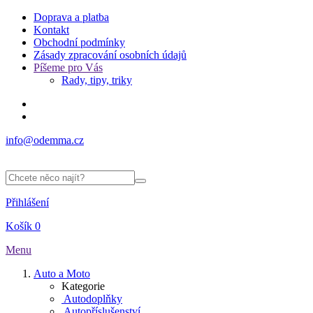
Doprava a platba
Kontakt
Obchodní podmínky
Zásady zpracování osobních údajů
Píšeme pro Vás
Rady, tipy, triky
info@odemma.cz
Přihlášení
Košík
0
Menu
Auto a Moto
Kategorie
Autodoplňky
Autopříslušenství