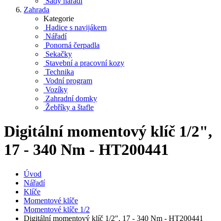
Sady nářadí
Zahrada
Kategorie
Hadice s navijákem
Nářadí
Ponorná čerpadla
Sekačky
Stavební a pracovní kozy
Technika
Vodní program
Vozíky
Zahradní domky
Žebříky a štafle
Digitální momentový klíč 1/2",
17 - 340 Nm - HT200441
Úvod
Nářadí
Klíče
Momentové klíče
Momentové klíče 1/2
Digitální momentový klíč 1/2", 17 - 340 Nm - HT200441