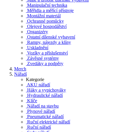
Manipulační technika
Měřidla a měřící přístroje
Montážní materiál
Ochranné pomůcky
Olejové hospodářství
Organizéry
Ostatní dílenské vybavení
Rampy, nájezdy a klíny
Uskladnění
Vozíky a příslušenství
Závěsné systémy
Zvedáky a podpěry
Merch
Nářadí
Kategorie
AKU nářadí
Háky a vypichováky
Hydraulické nářadí
Klíče
Nářadí na stavbu
Plynové nářadí
Pneumatické nářadí
Ruční elektrické nářadí
Ruční nářadí