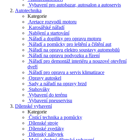
Vybavení pro autobazar, autosalon a autoservis
Autotechnika
Kategorie
Aretace rozvodů motoru
Karosářské nářadí
Nabíjení a startování
Nářadí a doplňky pro opravu motoru
Nářadí a pomůcky pro leštění a čištění aut
Nářadí na opravu elektro soustavy automobilů
Nářadí na opravu podvozku a řízení
Nářadí pro demontáž interiéru a nouzové otevření
dveří
Nářadí pro opravu a servis klimatizace
Opravy autoskel
Sady a nářadí na opravy brzd
Stahováky
Vybavení do terénu
Vybavení pneuservisu
Dílenské vybavení
Kategorie
Čistící technika a pomůcky
Dílenské stroje
Dílenské zvedáky
Dílenský nábytek
Malé a drobné dílenské vybavení